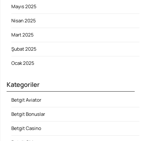
Mayıs 2025
Nisan 2025
Mart 2025
Şubat 2025
Ocak 2025
Kategoriler
Betgit Aviator
Betgit Bonuslar
Betgit Casino