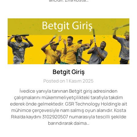
Betgit Giriş
Posted on 1 Kasım 2025
İvedice yanıyla tanınan Betgit giriş adresinden
çalışmalarını mükemmeliyetçilikteki tarafıyla takdim
ederek önde gelmektedir. GSR Technology Holding’e ait
mühimce çerçevesiyle nam salmış oyun alanıdır. Kosta
Rika’da kaydını 3102920507 numarasıyla tescilli şekilde
barındırarak daima…