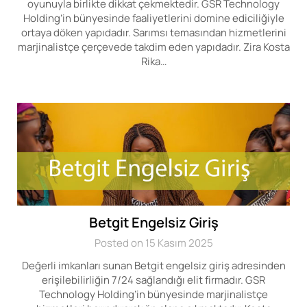
oyunuyla birlikte dikkat çekmektedir. GSR Technology
Holding’in bünyesinde faaliyetlerini domine ediciliğiyle
ortaya döken yapıdadır. Sarımsı temasından hizmetlerini
marjinalistçe çerçevede takdim eden yapıdadır. Zira Kosta
Rika…
Betgit Engelsiz Giriş
Posted on 15 Kasım 2025
Değerli imkanları sunan Betgit engelsiz giriş adresinden
erişilebilirliğin 7/24 sağlandığı elit firmadır. GSR
Technology Holding’in bünyesinde marjinalistçe