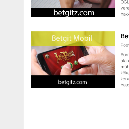
OGL/
vere
hakk
Be
Pos
Sürr
alan
mühi
köke
konu
hass