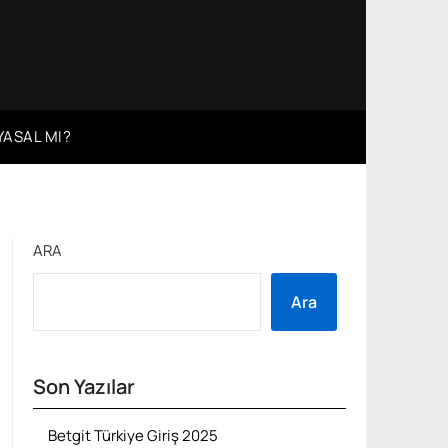
YASAL MI?
ARA
Ara
Son Yazılar
Betgit Türkiye Giriş 2025