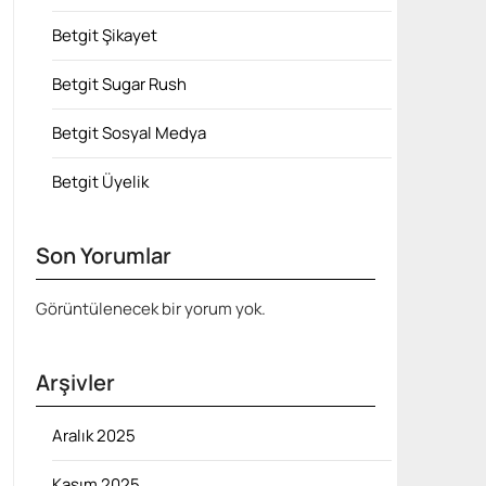
Betgit Şikayet
Betgit Sugar Rush
Betgit Sosyal Medya
Betgit Üyelik
Son Yorumlar
Görüntülenecek bir yorum yok.
Arşivler
Aralık 2025
Kasım 2025