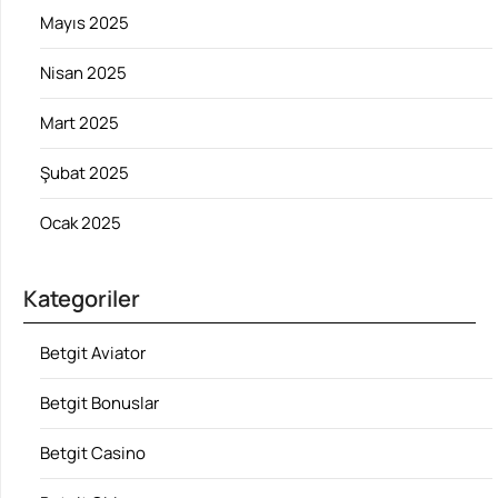
Mayıs 2025
Nisan 2025
Mart 2025
Şubat 2025
Ocak 2025
Kategoriler
Betgit Aviator
Betgit Bonuslar
Betgit Casino