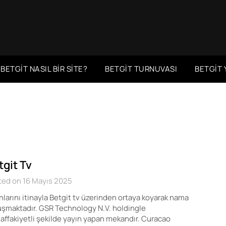
BETGIT NASIL BIR SITE?
BETGIT TURNUVASI
BETGIT 
tgit Tv
ted on 16 Mayıs 2025
nlarını itinayla Betgit tv üzerinden ortaya koyarak nama
şmaktadır. GSR Technology N.V. holdingle
ffakiyetli şekilde yayın yapan mekandır. Curacao