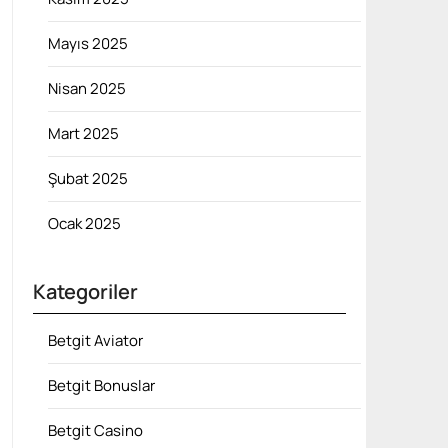
Mayıs 2025
Nisan 2025
Mart 2025
Şubat 2025
Ocak 2025
Kategoriler
Betgit Aviator
Betgit Bonuslar
Betgit Casino