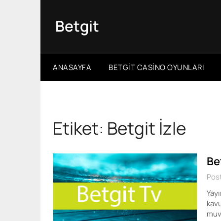
Skip
to
Betgit
content
ANASAYFA
BETGIT CASINO OYUNLARI
Etiket:
Betgit İzle
Be
Pos
Yayı
kavu
muva