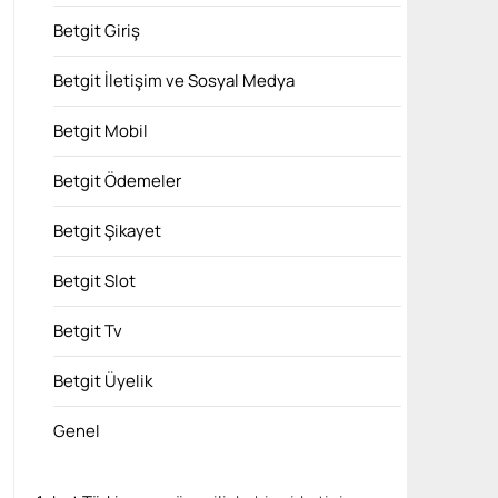
Betgit Giriş
Betgit İletişim ve Sosyal Medya
Betgit Mobil
Betgit Ödemeler
Betgit Şikayet
Betgit Slot
Betgit Tv
Betgit Üyelik
Genel