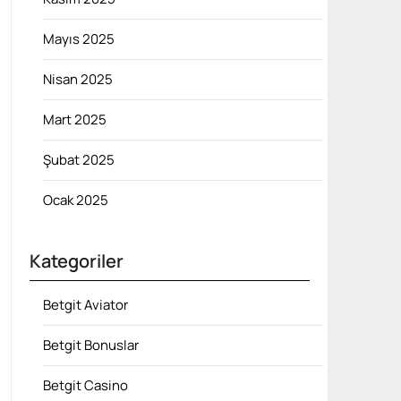
Mayıs 2025
Nisan 2025
Mart 2025
Şubat 2025
Ocak 2025
Kategoriler
Betgit Aviator
Betgit Bonuslar
Betgit Casino