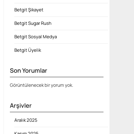
Betgit Şikayet
Betgit Sugar Rush
Betgit Sosyal Medya
Betgit Üyelik
Son Yorumlar
Görüntülenecek bir yorum yok.
Arşivler
Aralık 2025
Kasım 2025