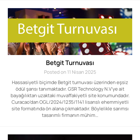
Betgit Turnuvası
Posted on 11 Nisan 2025
Hassasiyetli biçimde Betgit turnuvası üzerinden eşsiz
ödül şansı tanımaktadır. GSR Technology N.V’ye ait
bayağılıktan uzaktaki muvaffakiyetli site konumundadır.
Curacao’dan OGL/2024/1235/1141 lisanslı ehemmiyetli
site formatında ön alana çıkmaktadır. Böylelikle sarımsı
tasarımlı firmanın mühim…