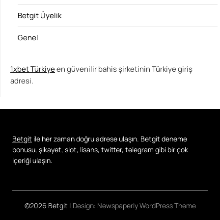
Betgit Üyelik
Genel
1xbet Türkiye
en güvenilir bahis şirketinin Türkiye giriş
adresi.
Betgit
ile her zaman doğru adrese ulaşın. Betgit deneme
bonusu, şikayet, slot, lisans, twitter, telegram gibi bir çok
içeriği ulaşın.
©2026 Betgit
| Design:
Newspaperly WordPress Theme