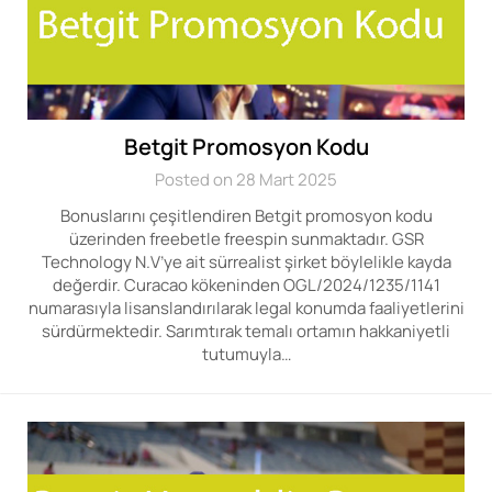
Betgit Promosyon Kodu
Posted on 28 Mart 2025
Bonuslarını çeşitlendiren Betgit promosyon kodu
üzerinden freebetle freespin sunmaktadır. GSR
Technology N.V’ye ait sürrealist şirket böylelikle kayda
değerdir. Curacao kökeninden OGL/2024/1235/1141
numarasıyla lisanslandırılarak legal konumda faaliyetlerini
sürdürmektedir. Sarımtırak temalı ortamın hakkaniyetli
tutumuyla…