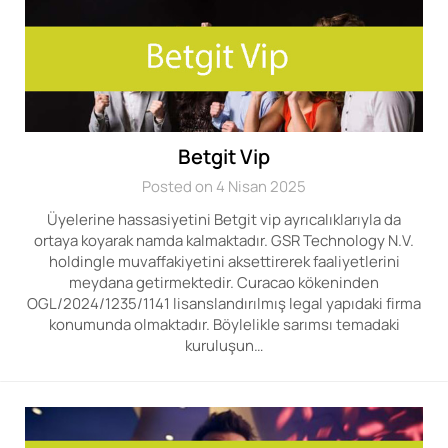
Betgit Vip
Posted on 4 Nisan 2025
Üyelerine hassasiyetini Betgit vip ayrıcalıklarıyla da
ortaya koyarak namda kalmaktadır. GSR Technology N.V.
holdingle muvaffakiyetini aksettirerek faaliyetlerini
meydana getirmektedir. Curacao kökeninden
OGL/2024/1235/1141 lisanslandırılmış legal yapıdaki firma
konumunda olmaktadır. Böylelikle sarımsı temadaki
kuruluşun…